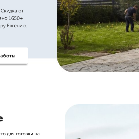
 Скидка от
нено 1650+
еру Евгению,
работы
е
то для готовки на