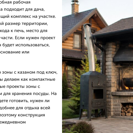
добная рабочая
а подходит для дача,
ящий комплекс на участке.
й размер территории,
хода к печь, место для
части. Если нужен проект
н будет использоваться,
основание или
 зоны с казаном под ключ,
мы делаем как компактные
ные проекты зоны с
м для хранения посуды. На
ете готовить, нужен ли
добнее для отдыха всей
 поэтому конструкция
 ежедневном