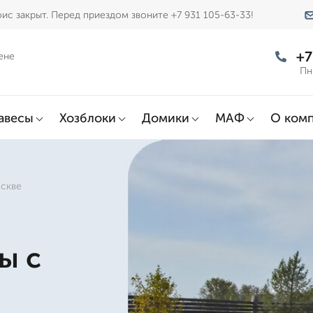
ис закрыт. Перед приездом звоните +7 931 105-63-33!
+7
ене
Пн
авесы
Хозблоки
Домики
МАФ
О ком
оскве
ы с