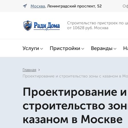
Москва
, Ленинградский проспект, 52
Оф
Строительство пристроек по ц
от 10628 руб. Москва
Услуги
Пристройки
Веранды
Н
Главная
Проектирование и строительство зоны с казаном в М
Проектирование и
строительство зон
казаном в Москве