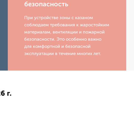
безопасность
При устройстве зоны с казаном
соблюдаем требования к жаростойким
материалам, вентиляции и пожарной
безопасности. Это особенно важно
для комфортной и безопасной
эксплуатации в течение многих лет.
6 г.