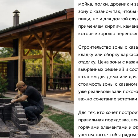
мойка, полки, дровник и 
зону с казаном так, чтобы
пищи, но и для долгой сл
применяем кирпич, камень
которые хорошо переносят
Строительство зоны с каз
кладку или сборку каркас
отделку. Цена зоны с каз
выбранных решений и сост
казаном для дома или дач
стоимость зоны с казаном
уже реализовывали похожи
важно сочетание эстетики 
Для тех, кто хочет постро
правильная порядовка, ве
горячими элементами и от
учетом того, чтобы рядом 