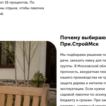
 от 16 процентов. По
ны отдыха, чтобы лавочка
ой.
Почему выбирают
При.СтройМск
Мы подбираем решение под
дачи, заказать лавку для 
группы. В Московской обл
прочность, аккуратная гео
нашего производства не т
защита дерева и металла 
эксплуатации. Если нужна
садовой лавочки по эскиз
бюджету и срокам. При за
размеры, надежный монтаж