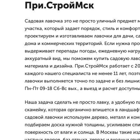
При.СтройМск
Садовая лавочка это не просто уличный предмет 
участка, который задает порядок, стиль и комфор
проектируем и изготавливаем лавочки для дачи, са
дома и коммерческих территорий. Если нужна про
выдерживает перепады погоды, ежедневную нагру
аккуратный вид, мы поможем купить садовую лаво
материала и дизайна. При.СтройМск работает с 20
каждого нашего специалиста не менее 11 лет, поэ
лавочки выполняется точно по задаче и без лишн
Пн-Пт 09-18 Сб-Вс вых., а выезд и расчет доступн
Наша задача сделать не просто лавку, а удобную 
скамейку, которая органично впишется в ландшаф
садовой лавочки используем дерево, металл и к
подбираем доска нужной толщины, усиливаем сп
поверхность от влаги и солнца. В Москвы такие и
частных дворов, баз отдыха, террас и входных гру