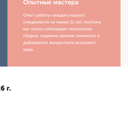
Опытные мастера
Опыт работы каждого нашего
специалиста не менее 11 лет, поэтому
мы точно соблюдаем технологию
сборки, надежно крепим элементы и
добиваемся аккуратного внешнего
вида.
6 г.