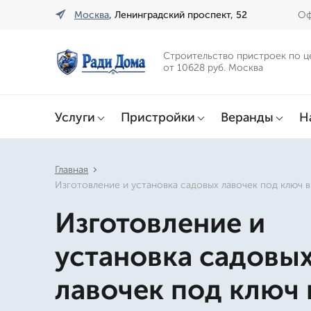
Москва
, Ленинградский проспект, 52
Оф
Строительство пристроек по ц
от 10628 руб. Москва
Услуги
Пристройки
Веранды
Н
Главная
Изготовление и установка садовых лавочек под ключ 
Изготовление и
установка садовы
лавочек под ключ 