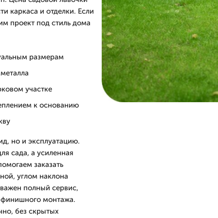
ти каркаса и отделки. Если
им проект под стиль дома
дуальным размерам
 металла
рковом участке
еплением к основанию
кву
д, но и эксплуатацию.
ля сада, а усиленная
помогаем заказать
ной, углом наклона
 важен полный сервис,
о финишного монтажа.
но, без скрытых