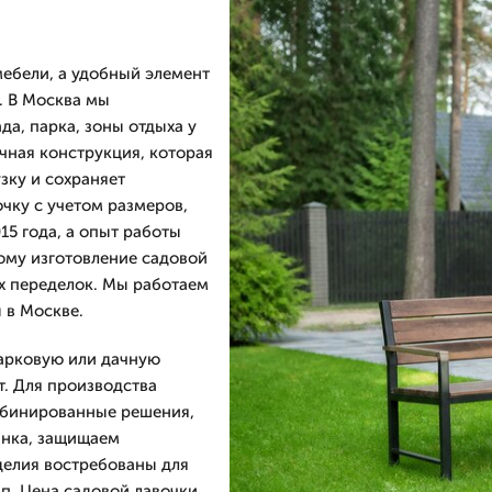
мебели, а удобный элемент
т. В Москва мы
да, парка, зоны отдыха у
чная конструкция, которая
зку и сохраняет
чку с учетом размеров,
15 года, а опыт работы
тому изготовление садовой
их переделок. Мы работаем
ы в Москве.
парковую или дачную
т. Для производства
омбинированные решения,
инка, защищаем
зделия востребованы для
пп. Цена садовой лавочки