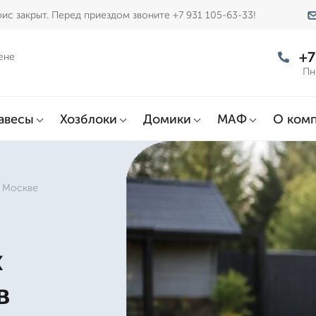
ис закрыт. Перед приездом звоните +7 931 105-63-33!
+7
ене
Пн
авесы
Хозблоки
Домики
МАФ
О ком
в Москве
х
в