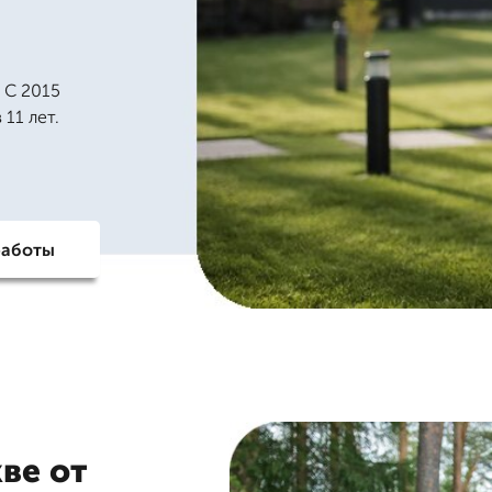
 С 2015
11 лет.
работы
ве от