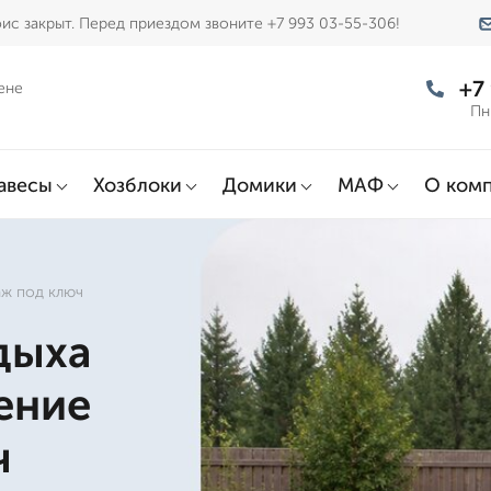
ис закрыт. Перед приездом звоните +7 993 03-55-306!
+7
ене
Пн
авесы
Хозблоки
Домики
МАФ
О ком
аж под ключ
дыха
ение
ч