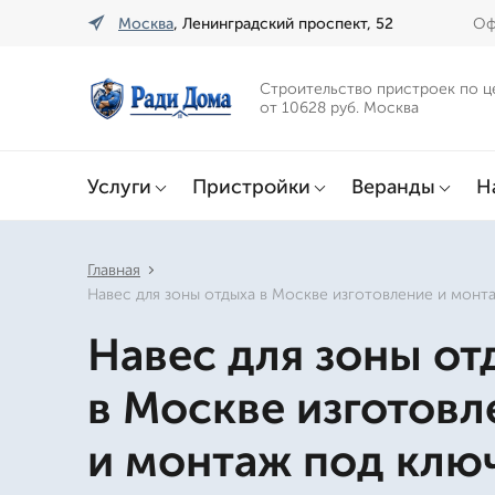
Москва
, Ленинградский проспект, 52
Оф
Строительство пристроек по ц
от 10628 руб. Москва
Услуги
Пристройки
Веранды
Н
Главная
Навес для зоны отдыха в Москве изготовление и монт
Навес для зоны от
в Москве изготовл
и монтаж под клю