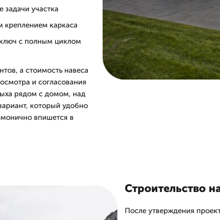
е задачи участка
м креплением каркаса
 ключ с полным циклом
нтов, а стоимость навеса
 осмотра и согласования
дыха рядом с домом, над
вариант, который удобно
рмонично впишется в
Строительство на
После утверждения проект