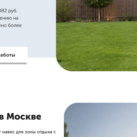
082 руб.
гению на
ено более
работы
 в Москве
навес для зоны отдыха с