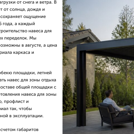
грузки от снега и ветра. В
 от солнца, дождя и
и сохраняет ощущение
 года, а каждый
троительство навеса для
их переделок. Мы
возможны в августе, а цена
риала каркаса и
арбекю площадки, летней
ать навес для зоны отдыха
 составе общей площадки с
отовления навеса для зоны
о, профлист и
иал так, чтобы
ной в эксплуатации.
асчетом габаритов