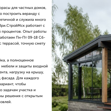
ррасы для частных домов,
о построить веранду с
стетичной и служила много
 При.СтройМск работает с
16 процентов. Опыт работы
работаем Пн-Пт 09-18 Сб-
с террасой, точную смету
йка, а полноценное
я мебели и защиты входной
нта, нагрузку на крышу,
 фасада. Для каждого
вариант, чтобы
о задачам участка и
аны решения с открытым
овлей.