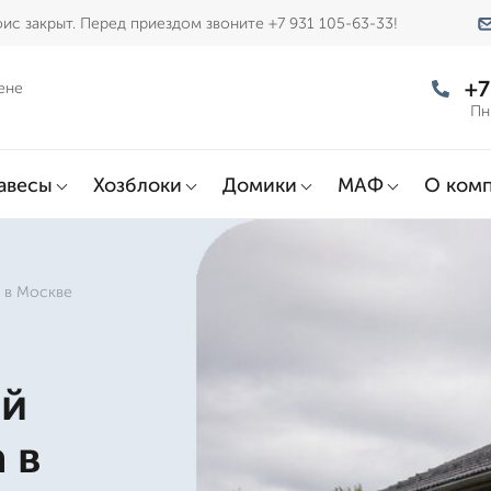
ис закрыт. Перед приездом звоните +7 931 105-63-33!
+7
ене
Пн
авесы
Хозблоки
Домики
МАФ
О ком
 в Москве
ой
 в