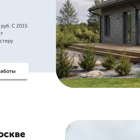
руб. С 2015
ыт
астеру
работы
оскве