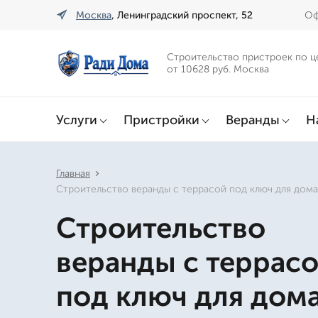
Москва
, Ленинградский проспект, 52
Оф
Строительство пристроек по ц
от 10628 руб. Москва
Услуги
Пристройки
Веранды
Н
Главная
Строительство веранды с террасой под ключ для дома
Строительство
веранды с террас
под ключ для дома