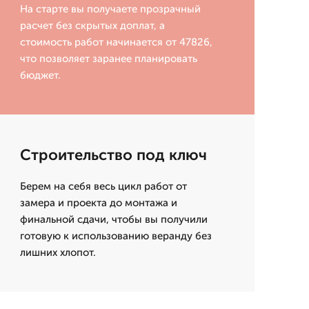
На старте вы получаете прозрачный
расчет без скрытых доплат, а
стоимость работ начинается от 47826,
что позволяет заранее планировать
бюджет.
Строительство под ключ
Берем на себя весь цикл работ от
замера и проекта до монтажа и
финальной сдачи, чтобы вы получили
готовую к использованию веранду без
лишних хлопот.