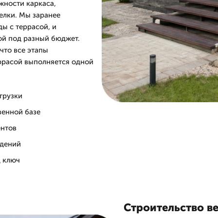
жности каркаса,
елки. Мы заранее
ды с террасой, и
ой под разный бюджет.
 что все этапы
ррасой выполняется одной
грузки
венной базе
ентов
ждений
д ключ
Строительство в