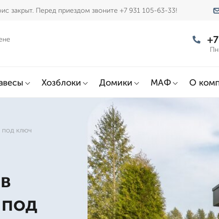
ис закрыт. Перед приездом звоните +7 931 105-63-33!
+7
ене
Пн
авесы
Хозблоки
Домики
МАФ
О ком
 под ключ
 в
 под