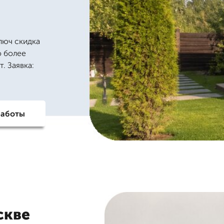
люч скидка
о более
. Заявка:
работы
скве