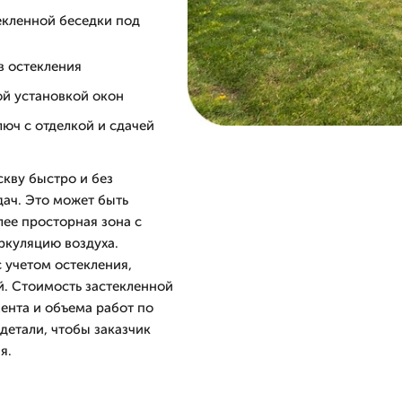
екленной беседки под
в остекления
ой установкой окон
люч с отделкой и сдачей
скву быстро и без
дач. Это может быть
лее просторная зона с
ркуляцию воздуха.
 учетом остекления,
й. Стоимость застекленной
ента и объема работ по
детали, чтобы заказчик
я.