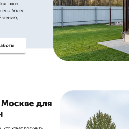
Под ключ
лнено более
 Евгению,
работы
 Москве для
ч
, кто хочет получить