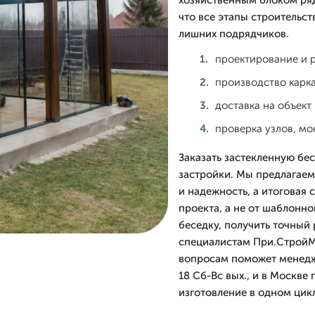
хозяйственным блоком ряд
что все этапы строительс
лишних подрядчиков.
проектирование и 
производство карка
доставка на объект
проверка узлов, мо
Заказать застекленную бе
застройки. Мы предлагаем
и надежность, а итоговая 
проекта, а не от шаблонно
беседку, получить точный 
специалистам При.СтройМс
вопросам поможет менедж
18 Сб-Вс вых., и в Москве
изготовление в одном цик