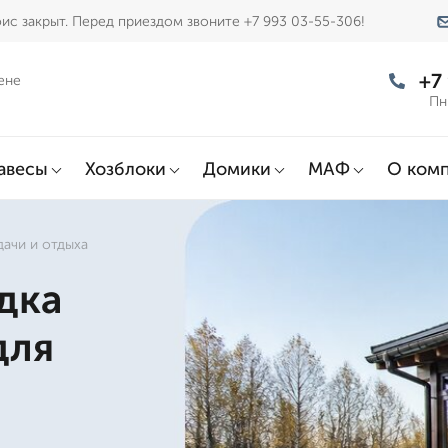
ис закрыт. Перед приездом звоните +7 993 03-55-306!
+7
ене
Пн
авесы
Хозблоки
Домики
МАФ
О ком
дачи и отдыха
дка
для