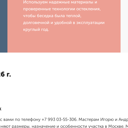
Используем надежные материалы и
проверенные технологии остекления,
чтобы беседка была теплой,
долговечной и удобной в эксплуатации
круглый год.
6 г.
к
я с вами по телефону +7 993 03-55-306. Мастерам Игорю и Анд
чняют размеры, назначение и особенности участка в Москве. 