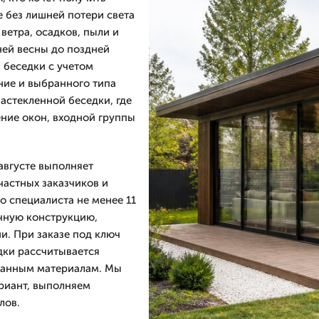
е без лишней потери света
 ветра, осадков, пыли и
ней весны до поздней
 беседки с учетом
ание и выбранного типа
застекленной беседки, где
ние окон, входной группы
августе выполняет
частных заказчиков и
о специалиста не менее 11
очную конструкцию,
и. При заказе под ключ
едки рассчитывается
ранным материалам. Мы
риант, выполняем
лов.