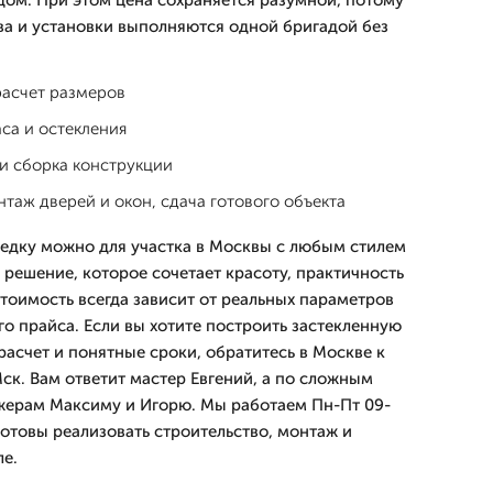
ом. При этом цена сохраняется разумной, потому
тва и установки выполняются одной бригадой без
расчет размеров
са и остекления
 и сборка конструкции
нтаж дверей и окон, сдача готового объекта
седку можно для участка в Москвы с любым стилем
 решение, которое сочетает красоту, практичность
стоимость всегда зависит от реальных параметров
го прайса. Если вы хотите построить застекленную
расчет и понятные сроки, обратитесь в Москве к
к. Вам ответит мастер Евгений, а по сложным
ерам Максиму и Игорю. Мы работаем Пн-Пт 09-
 готовы реализовать строительство, монтаж и
ле.