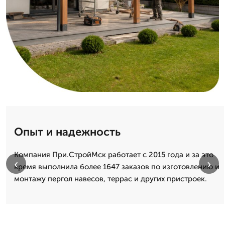
Опыт и надежность
Компания При.СтройМск работает с 2015 года и за это
‹
›
время выполнила более 1647 заказов по изготовлению и
монтажу пергол навесов, террас и других пристроек.