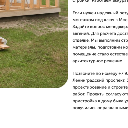
стройки. Работаем аккура
Если нужен надежный резу
монтажом под ключ в Моск
Задайте вопрос менеджера
Евгений. Для расчета дос
отделке. Мы выполним стр
материалы, подготовим ко
помещение стало естеств
архитектурное решение.
Позвоните по номеру +7 9
Ленинградский проспект, 5
проектирование и строите
работ. Проекты согласуютс
пристройка к дому была у
получились оправданными