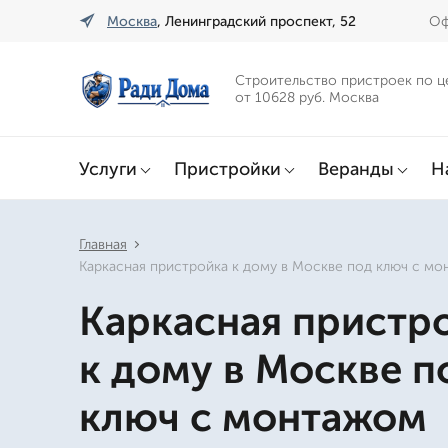
Москва
, Ленинградский проспект, 52
Оф
Строительство пристроек по ц
от 10628 руб. Москва
Услуги
Пристройки
Веранды
Н
Главная
Каркасная пристройка к дому в Москве под ключ с м
Каркасная пристр
к дому в Москве п
ключ с монтажом