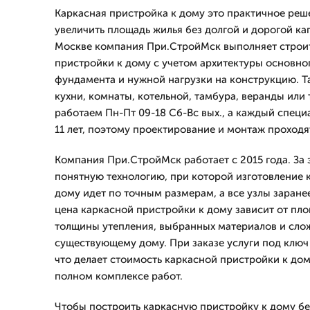
Каркасная пристройка к дому это практичное реш
увеличить площадь жилья без долгой и дорогой ка
Москве компания При.СтройМск выполняет строи
пристройки к дому с учетом архитектуры основног
фундамента и нужной нагрузки на конструкцию. Т
кухни, комнаты, котельной, тамбура, веранды или
работаем Пн-Пт 09-18 Сб-Вс вых., а каждый специ
11 лет, поэтому проектирование и монтаж проходя
Компания При.СтройМск работает с 2015 года. За
понятную технологию, при которой изготовление 
дому идет по точным размерам, а все узлы заранее
цена каркасной пристройки к дому зависит от пл
толщины утепления, выбранных материалов и сло
существующему дому. При заказе услуги под ключ 
что делает стоимость каркасной пристройки к до
полном комплексе работ.
Чтобы построить каркасную пристройку к дому бе