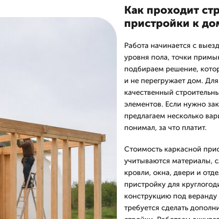
Как проходит ст
пристройки к до
Работа начинается с выезд
уровня пола, точки примы
подбираем решение, кото
и не перегружает дом. Дл
качественный строительны
элементов. Если нужно за
предлагаем несколько вар
понимал, за что платит.
Стоимость каркасной при
учитываются материалы, с
кровли, окна, двери и отд
пристройку для круглогод
конструкцию под веранду 
требуется сделать дополн