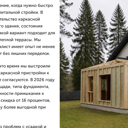
ение, когда нужно быстро
питальной стройки. В
тельство каркасной
о здания, состояния
акой вариант подходит для
 теплой террасы. Мы
алист имеет опыт не менее
т без лишних переделок.
 это время мы выстроили
каркасной пристройки к
 согласуются. В 2026 году
ощади, типа фундамента,
жности примыкания к
скидка от 16 процентов,
му более выгодной при
з проблем с усадкой и