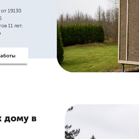
 от 19130
6
ов 11 лет.
ю
работы
к дому в