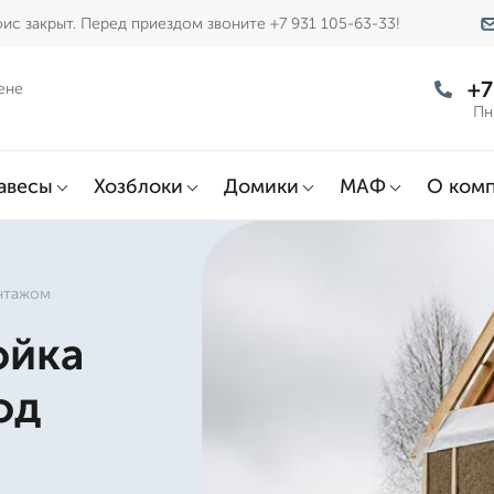
ис закрыт. Перед приездом звоните +7 931 105-63-33!
+7
ене
Пн
авесы
Хозблоки
Домики
МАФ
О ком
онтажом
ойка
од