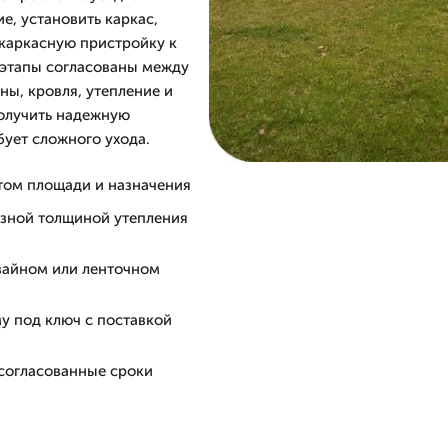
е, установить каркас,
 каркасную пристройку к
е этапы согласованы между
ны, кровля, утепление и
получить надежную
бует сложного ухода.
етом площади и назначения
азной толщиной утепления
вайном или ленточном
у под ключ с поставкой
 согласованные сроки