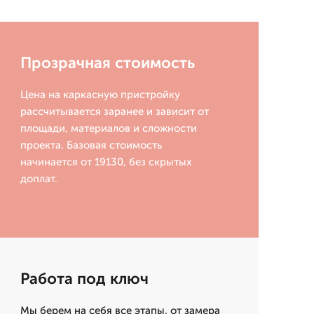
Прозрачная стоимость
Цена на каркасную пристройку
рассчитывается заранее и зависит от
площади, материалов и сложности
проекта. Базовая стоимость
начинается от 19130, без скрытых
доплат.
Работа под ключ
Мы берем на себя все этапы, от замера